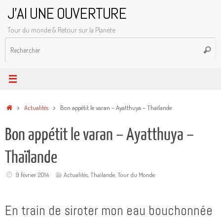
Passer
J'AI UNE OUVERTURE
au
Tour du monde & Retour sur la Planète
contenu
R
Reche
p
:
Accueil
Actualités
Bon appétit le varan – Ayatthuya – Thaïlande
Bon appétit le varan – Ayatthuya –
Thaïlande
9 février 2014
Actualités
,
Thaïlande
,
Tour du Monde
En train de siroter mon eau bouchonnée