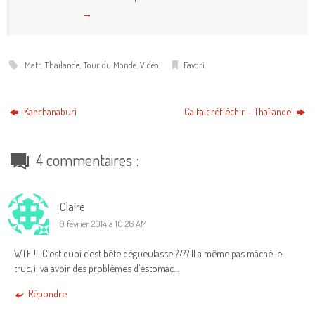
→
Matt
,
Thaïlande
,
Tour du Monde
,
Vidéo
.
Favori
.
Kanchanaburi
Ca fait réfléchir – Thaïlande
4 commentaires :
Claire
9 février 2014 à 10:26 AM
WTF !!! C’est quoi c’est bête dégueulasse ???? Il a même pas mâché le
truc, il va avoir des problèmes d’estomac…
Répondre