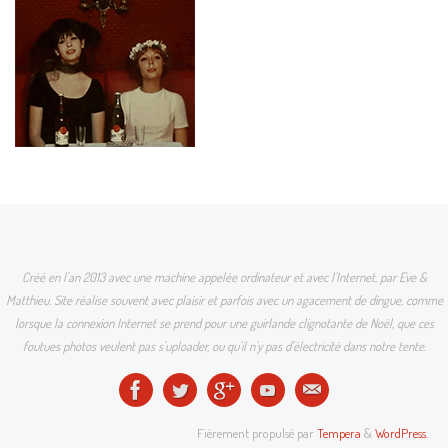
Créé en l'an 2013 avec une machine appelée ordinateur et avec l'Internet, par Eve &
Matthieu. Site réalise souvent avec plaisir et parfois avec un agacement de dingue, comme
lorsque la connexion Internet se prend pour une guirlande clignotante de Noël, que ces
foutues photos veulent pas s'uploader, ou qu'il n'y pas d'électricité dans notre tente.
Fièrement propulsé par
Tempera
&
WordPress.