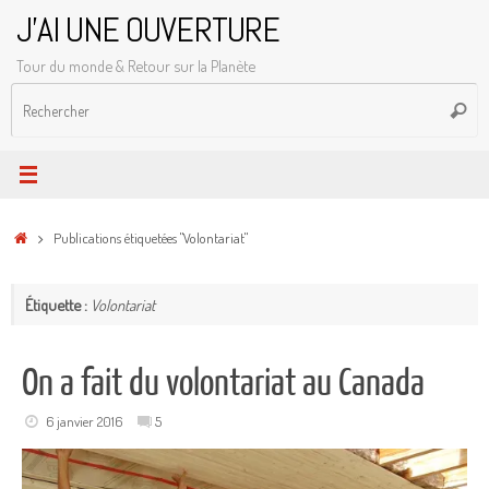
Passer
J'AI UNE OUVERTURE
au
Tour du monde & Retour sur la Planète
contenu
R
Reche
p
:
Accueil
Publications étiquetées "Volontariat"
Étiquette :
Volontariat
On a fait du volontariat au Canada
6 janvier 2016
5