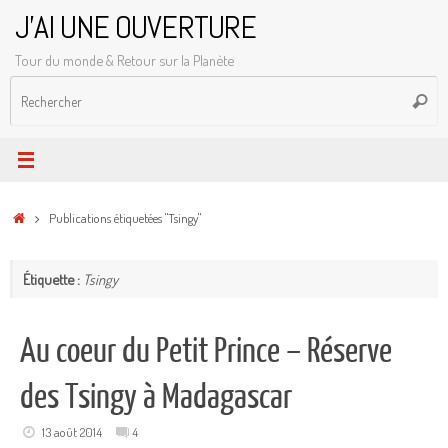
Passer
J'AI UNE OUVERTURE
au
Tour du monde & Retour sur la Planète
contenu
R
Reche
p
:
Accueil
Publications étiquetées "Tsingy"
Étiquette :
Tsingy
Au coeur du Petit Prince – Réserve
des Tsingy à Madagascar
13 août 2014
4