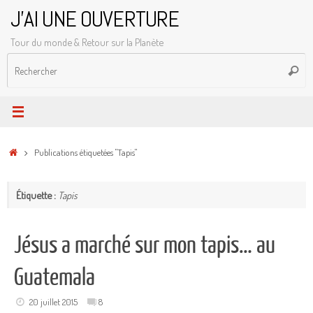
Passer
J'AI UNE OUVERTURE
au
Tour du monde & Retour sur la Planète
contenu
R
Reche
p
:
Accueil
Publications étiquetées "Tapis"
Étiquette :
Tapis
Jésus a marché sur mon tapis… au
Guatemala
20 juillet 2015
8