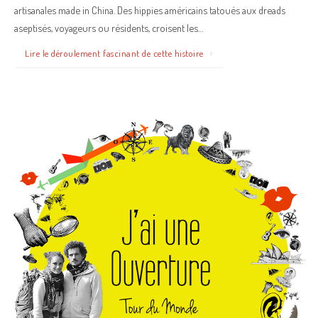
artisanales made in China. Des hippies américains tatoués aux dreads
aseptisés, voyageurs ou résidents, croisent les…
Lire le déroulement fascinant de cette histoire