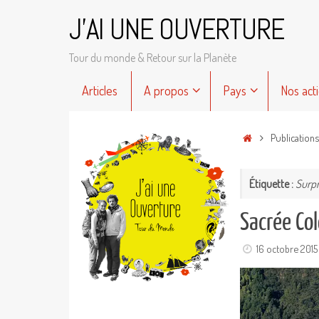
Passer
J'AI UNE OUVERTURE
au
contenu
Tour du monde & Retour sur la Planète
Passer
Articles
A propos
Pays
Nos act
au
contenu
Accueil
Publication
Étiquette :
Surp
Sacrée Col
16 octobre 2015