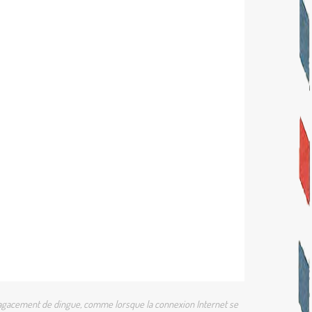
 un agacement de dingue, comme lorsque la connexion Internet se