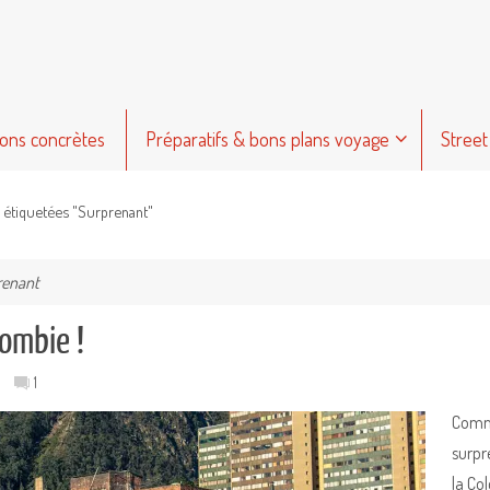
ions concrètes
Préparatifs & bons plans voyage
Street
s étiquetées "Surprenant"
renant
ombie !
1
Comme
surpr
la Col