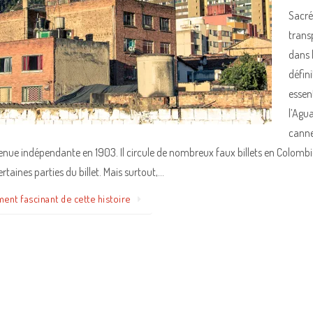
Sacré
trans
dans 
défin
essen
l’Agu
canne
ue indépendante en 1903. Il circule de nombreux faux billets en Colombie.
certaines parties du billet. Mais surtout,…
ment fascinant de cette histoire