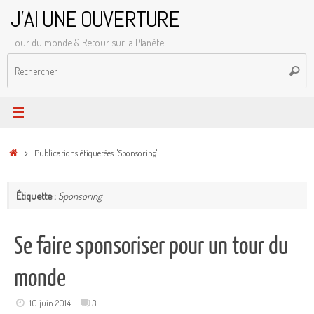
Passer
J'AI UNE OUVERTURE
au
Tour du monde & Retour sur la Planète
contenu
R
Reche
p
:
Accueil
Publications étiquetées "Sponsoring"
Étiquette :
Sponsoring
Se faire sponsoriser pour un tour du
monde
10 juin 2014
3