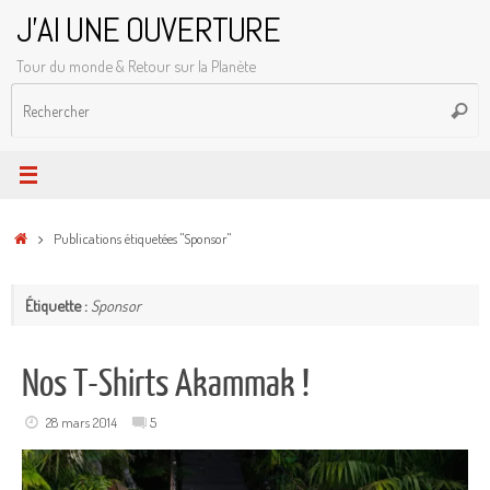
Passer
J'AI UNE OUVERTURE
au
Tour du monde & Retour sur la Planète
contenu
R
Reche
p
:
Accueil
Publications étiquetées "Sponsor"
Étiquette :
Sponsor
Nos T-Shirts Akammak !
28 mars 2014
5