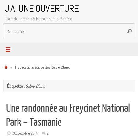
Passer
J'AI UNE OUVERTURE
au
Tour du monde & Retour sur la Planète
contenu
R
Reche
p
:
Accueil
Publications étiquetées "Sable Blanc"
Étiquette :
Sable Blanc
Une randonnée au Freycinet National
Park – Tasmanie
30 octobre 2014
2