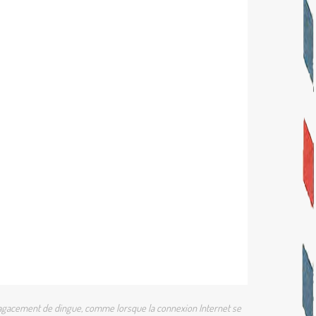
 un agacement de dingue, comme lorsque la connexion Internet se