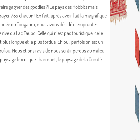
faire gagner des goodies ?! Le pays des Hobbits mais
payer 75$ chacun ! En fait, après avoir fait la magnifique
nnée du Tongariro, nous avons décidé d’emprunter
e rive du Lac Taupo. Celle qui n’est pas touristique, celle
t plus longue et la plus tordue. Eh oui, parfois on est un
oufou. Nous étions ravis de nous sentir perdus au milieu
 paysage bucolique charmant, le paysage de la Comté