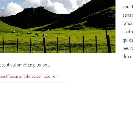
vous 
sans 
rando
l’autr
qui es
peu f
de ce
et tout vallonné. En plus, on…
ment fascinant de cette histoire