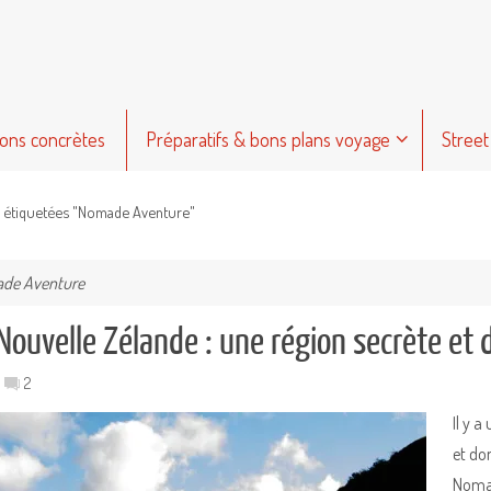
ions concrètes
Préparatifs & bons plans voyage
Street
s étiquetées "Nomade Aventure"
de Aventure
Nouvelle Zélande : une région secrète et 
2
Il y 
et do
Nomad