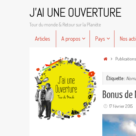
Passer
J'AI UNE OUVERTURE
au
contenu
Tour du monde & Retour sur la Planète
Passer
Articles
A propos
Pays
Nos act
au
contenu
Accueil
Publication
Étiquette :
Noma
Bonus de 
17 février 2015