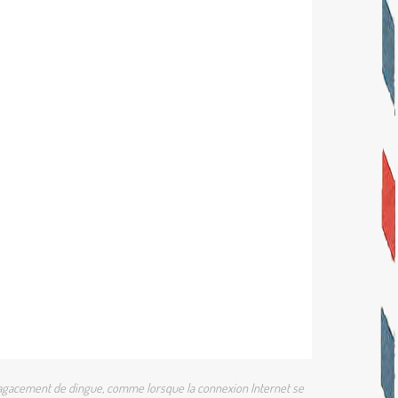
 un agacement de dingue, comme lorsque la connexion Internet se