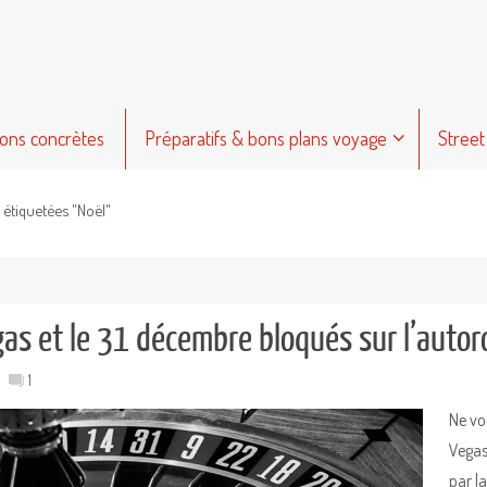
ions concrètes
Préparatifs & bons plans voyage
Street
s étiquetées "Noël"
gas et le 31 décembre bloqués sur l’autor
1
Ne vo
Vegas.
par l