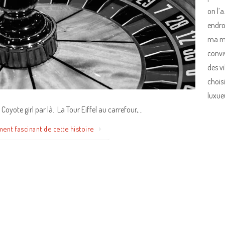
on l’a
endro
ma mè
conviv
des vi
chois
luxue
 Coyote girl par là. La Tour Eiffel au carrefour,…
ment fascinant de cette histoire