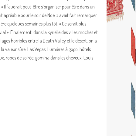
. « Il faudrait peut-être s’organiser pour être dans un
it agréable pour le soir de Noël » avait fait remarquer
re quelques semaines plus tôt. « Ce serait plus
ial ». Finalement, dans la kyrielle des villes moches et
llages horribles entre la Death Valley et le désert, on a
i la valeur sûre. Las Vegas. Lumières à gogo, hôtels
ux, robes de soirée, gomina dans les cheveux, Louis