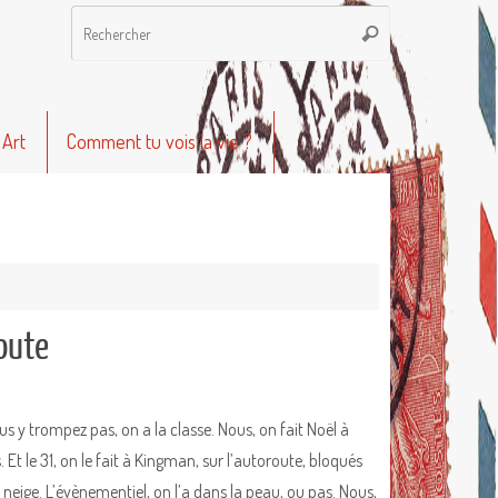
Recherche
Rechercher
pour
:
 Art
Comment tu vois la vie ?
oute
us y trompez pas, on a la classe. Nous, on fait Noël à
 Et le 31, on le fait à Kingman, sur l’autoroute, bloqués
a neige. L’évènementiel, on l’a dans la peau, ou pas. Nous,