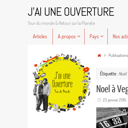
Passer
J'AI UNE OUVERTURE
au
contenu
Tour du monde & Retour sur la Planète
Passer
Articles
A propos
Pays
Nos act
au
contenu
Accueil
Publication
Étiquette :
Noël
Noel à Ve
23 janvier 2015