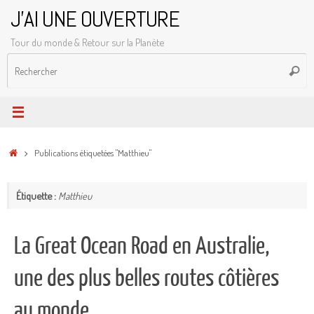
Passer
J'AI UNE OUVERTURE
au
Tour du monde & Retour sur la Planète
contenu
R
Reche
p
:
Accueil
Publications étiquetées "Matthieu"
Étiquette :
Matthieu
La Great Ocean Road en Australie,
une des plus belles routes côtières
au monde