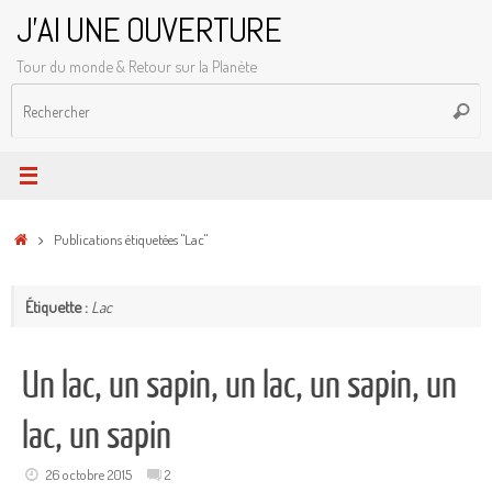
Passer
J'AI UNE OUVERTURE
au
Tour du monde & Retour sur la Planète
contenu
R
Reche
p
:
Accueil
Publications étiquetées "Lac"
Étiquette :
Lac
Un lac, un sapin, un lac, un sapin, un
lac, un sapin
26 octobre 2015
2