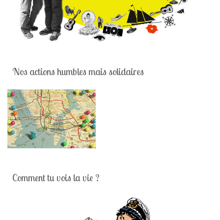
Nos actions humbles mais solidaires
Comment tu vois la vie ?