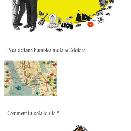
Nos actions humbles mais solidaires
Comment tu vois la vie ?