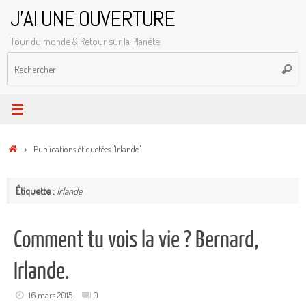
Passer
J'AI UNE OUVERTURE
au
Tour du monde & Retour sur la Planète
contenu
R
Reche
p
:
Accueil
Publications étiquetées "Irlande"
Étiquette :
Irlande
Comment tu vois la vie ? Bernard,
Irlande.
16 mars 2015
0