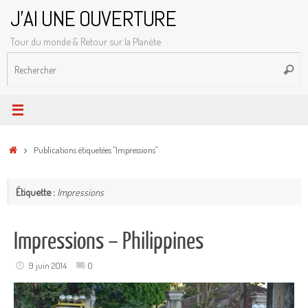
Passer
J'AI UNE OUVERTURE
au
Tour du monde & Retour sur la Planète
contenu
R
Reche
p
:
Accueil
Publications étiquetées "Impressions"
Étiquette :
Impressions
Impressions – Philippines
9 juin 2014
0