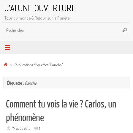
Passer
J'AI UNE OUVERTURE
au
Tour du monde & Retour sur la Planète
contenu
R
Reche
p
:
Accueil
Publications étiquetées "Gancho"
Étiquette :
Gancho
Comment tu vois la vie ? Carlos, un
phénomène
17 août 2015
1