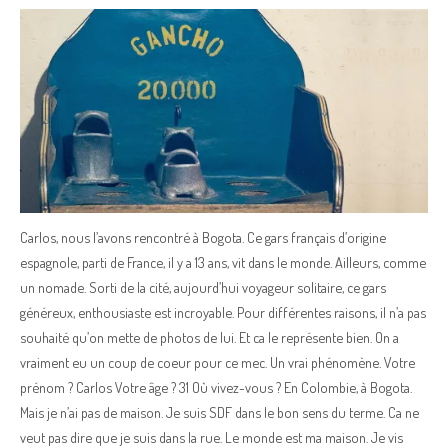
Carlos, nous l’avons rencontré à Bogota. Ce gars français d’origine
espagnole, parti de France, il y a 13 ans, vit dans le monde. Ailleurs, comme
un nomade. Sorti de la cité, aujourd’hui voyageur solitaire, ce gars
généreux, enthousiaste est incroyable. Pour différentes raisons, il n’a pas
souhaité qu’on mette de photos de lui. Et ca le représente bien. On a
vraiment eu un coup de coeur pour ce mec. Un vrai phénomène. Votre
prénom ? Carlos Votre âge ? 31 Où vivez-vous ? En Colombie, à Bogota.
Mais je n’ai pas de maison. Je suis SDF dans le bon sens du terme. Ca ne
veut pas dire que je suis dans la rue. Le monde est ma maison. Je vis