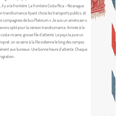
 il y a la frontière. La frontière Costa Rica – Nicaragua.
on transhumance Ayant choisi les transports publics, et
es compagnies de bus Platinum « Je suis un américain »,
avons opté pour la version transhumance. Arrivée à la
 costa-ricaine, grosse file d’attente. Le pays la joue un
opret, on se serre à la file indienne le long des rampes
ènent aux bureaux. Une bonne heure d’attente. Chaque
migration.…