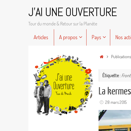
Passer
J'AI UNE OUVERTURE
au
contenu
Tour du monde & Retour sur la Planète
Passer
Articles
A propos
Pays
Nos act
au
contenu
Accueil
Publications
Étiquette :
Front
La kermes
28 mars 2015