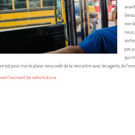
avant,
Versi
non l
nous 
sortie
peu pr
qui m
re est pour moi le plaisir renouvelé de la rencontre avec les agents de l’im
ment fascinant de cette histoire