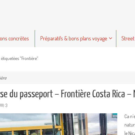
ions concrètes
Préparatifs & bons plans voyage
Street
 étiquetées "Frontière"
ière
se du passeport – Frontière Costa Rica –
3
Ca n’e
natur
le Ni