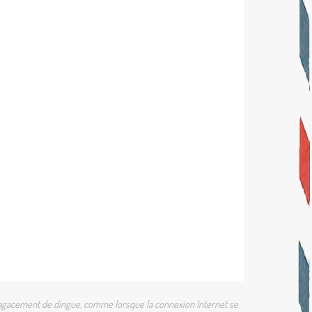
 un agacement de dingue, comme lorsque la connexion Internet se