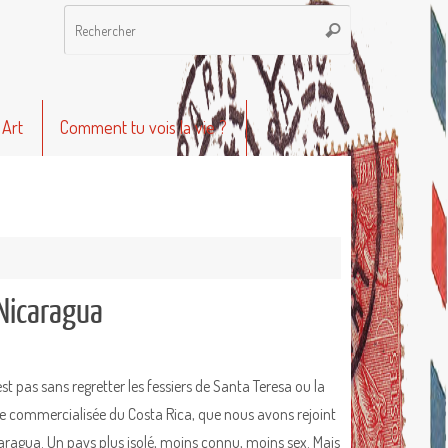
Recherche
Rechercher
pour
:
 Art
Comment tu vois la vie ?
 Nicaragua
st pas sans regretter les fessiers de Santa Teresa ou la
e commercialisée du Costa Rica, que nous avons rejoint
caragua. Un pays plus isolé, moins connu, moins sex. Mais