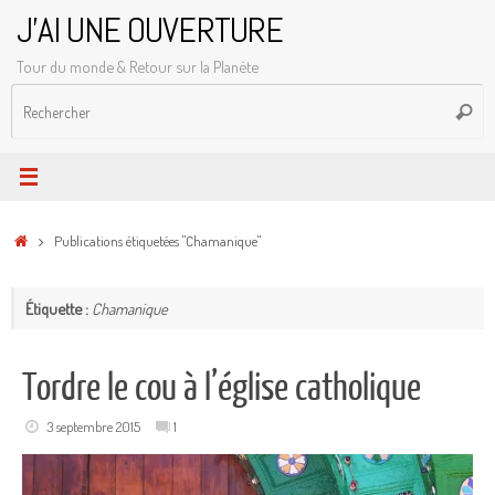
Passer
J'AI UNE OUVERTURE
au
Tour du monde & Retour sur la Planète
contenu
R
Reche
p
:
Accueil
Publications étiquetées "Chamanique"
Étiquette :
Chamanique
Tordre le cou à l’église catholique
3 septembre 2015
1