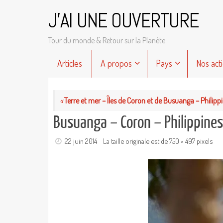
Passer
J'AI UNE OUVERTURE
au
contenu
Tour du monde & Retour sur la Planète
Passer
Articles
A propos
Pays
Nos act
au
contenu
«
Terre et mer – Îles de Coron et de Busuanga – Philipp
Busuanga – Coron – Philippine
22 juin 2014
La taille originale est de
750 × 497
pixels