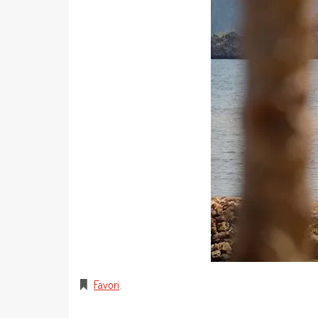
Favori
.