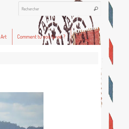
Recherche
Rechercher
pour
:
 Art
Comment tu vois la vie ?