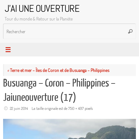
Passer
J'AI UNE OUVERTURE
au
Tour du monde & Retour sur la Planète
contenu
R
Reche
p
:
«
Terre et mer – Îles de Coron et de Busuanga – Philippines
Busuanga – Coron – Philippines –
Jaiuneouverture (17)
22 juin 2014
La taille originale est de
750 × 497
pixels