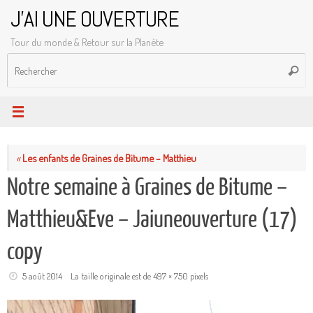
Passer
J'AI UNE OUVERTURE
au
Tour du monde & Retour sur la Planète
contenu
R
Reche
p
:
«
Les enfants de Graines de Bitume – Matthieu
Notre semaine à Graines de Bitume –
Matthieu&Eve – Jaiuneouverture (17)
copy
5 août 2014
La taille originale est de
497 × 750
pixels