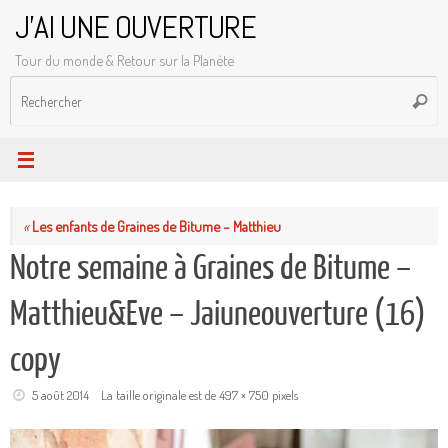
Passer
J'AI UNE OUVERTURE
au
Tour du monde & Retour sur la Planète
contenu
R
Reche
p
:
«
Les enfants de Graines de Bitume – Matthieu
Notre semaine à Graines de Bitume –
Matthieu&Eve – Jaiuneouverture (16)
copy
5 août 2014
La taille originale est de
497 × 750
pixels