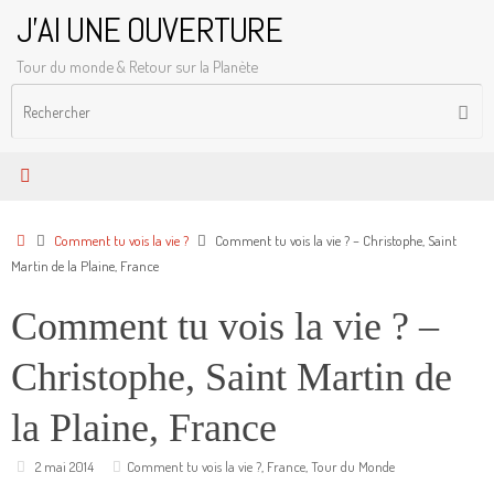
Passer
J'AI UNE OUVERTURE
au
Tour du monde & Retour sur la Planète
contenu
R
Reche
p
:
Accueil
Comment tu vois la vie ?
Comment tu vois la vie ? – Christophe, Saint
Martin de la Plaine, France
Comment tu vois la vie ? –
Christophe, Saint Martin de
la Plaine, France
2 mai 2014
Comment tu vois la vie ?
,
France
,
Tour du Monde