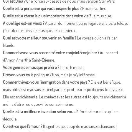
Qui est Dieu ?
Une force au-dessus de nous, mais version Star Wars.
Quelle est la personne qui vous inspire le plus ?
Bouddha, Dieu.
Quelle est la chose la plus importante dans votre vie ?
La musique.
A quel âge est-on vieux ?
A partir du moment où je regarderai plus la télé, et
j’écouterai moins de musique, je serai vieux.
Quel est votre meilleur souvenir en famille ?
Le voyage qu’on a fait en
Irlande.
Comment avez-vous rencontré votre conjoint/conjointe ?
Au concert
d’Amon Amarth à Saint-Etienne.
Votre genre de musique préféré ?
La rock music.
Croyez-vous en la politique ?
Non, mais je m’y intéresse.
Comment vivez-vous l’immigration dans votre pays ?
Elle est bénéfique,
mais utilisée à mauvais escient par des profiteurs : politiciens, lobbys, etc.
Elle est enrichissante. Le contact avec les autres est toujours enrichissant à
moins d’être recroquevillés sur soi-même.
Quelle est la meilleure invention selon vous ?
L’ordinateur et ce qui en
découle.
Qu’est-ce que l’amour ?
Il signifie beaucoup de mauvaises chansons !