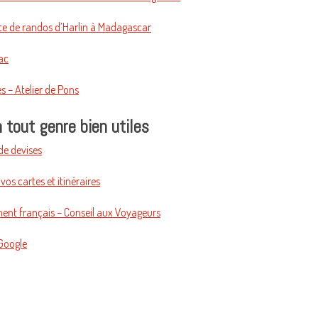
ite de randos d’Harlin à Madagascar
ac
s – Atelier de Pons
 tout genre bien utiles
de devises
 vos cartes et itinéraires
ent français – Conseil aux Voyageurs
 Google