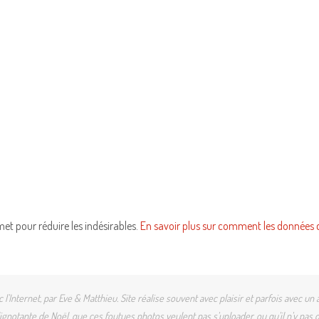
smet pour réduire les indésirables.
En savoir plus sur comment les données 
l'Internet, par Eve & Matthieu. Site réalise souvent avec plaisir et parfois avec
gnotante de Noël, que ces foutues photos veulent pas s'uploader, ou qu'il n'y pas d'