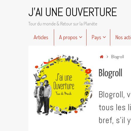
Passer
J'AI UNE OUVERTURE
au
contenu
Tour du monde & Retour sur la Planète
Passer
Articles
A propos
Pays
Nos act
au
contenu
Accueil
Blogroll
Blogroll
Blogroll, 
tous les 
bref, s’il