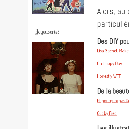
Alors, au
particuli
Joyeuseries
Des DIY pou
Lisa Gachet, Mak
Oh Happy Day
Honestly WTF
De la beauté
Et pourquoi pas C
Cut by Fred
Les illustra