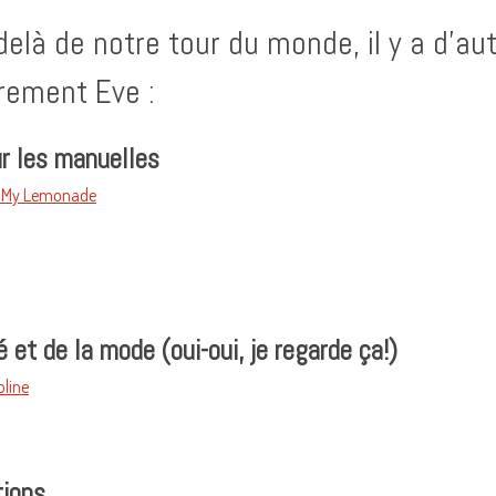
 delà de notre tour du monde, il y a d’a
èrement Eve :
r les manuelles
e My Lemonade
 et de la mode (oui-oui, je regarde ça!)
oline
tions