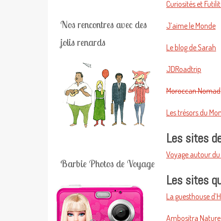
Curiosités et Futil
Nos rencontres avec des
J’aime le Monde
jolis renards
Le blog de Sarah
JDRoadtrip
Moroccan Nomad
Les trésors du Mo
Les sites d
Voyage autour d
Barbie Photos de Voyage
Les sites q
La guesthouse d’
Ambositra Nature 