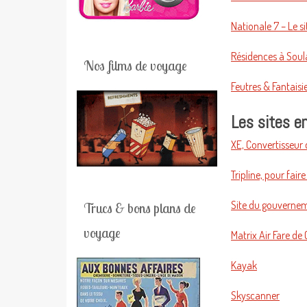
Nationale 7 – Le s
Résidences à Soul
Nos films de voyage
Feutres & Fantaisie
Les sites en
XE, Convertisseur 
Tripline, pour faire
Site du gouvernem
Trucs & bons plans de
voyage
Matrix Air Fare de
Kayak
Skyscanner