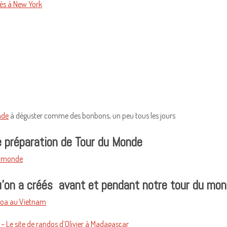
ités à New York
nde
à déguster comme des bonbons, un peu tous les jours
e préparation de Tour du Monde
u monde
u’on a créés avant et pendant notre tour du mo
Hoa au Vietnam
– Le site de randos d’Olivier à Madagascar