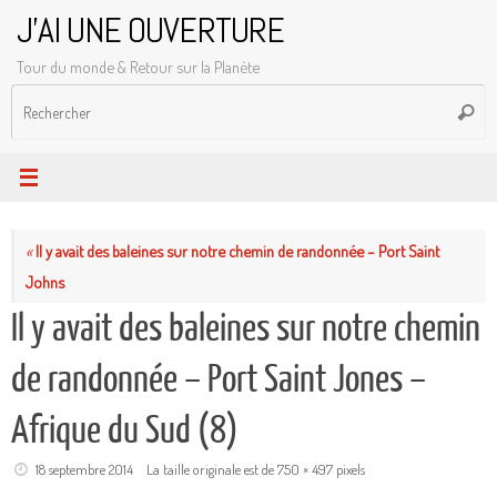
Passer
J'AI UNE OUVERTURE
au
Tour du monde & Retour sur la Planète
contenu
R
Reche
p
:
«
Il y avait des baleines sur notre chemin de randonnée – Port Saint
Johns
Il y avait des baleines sur notre chemin
de randonnée – Port Saint Jones –
Afrique du Sud (8)
18 septembre 2014
La taille originale est de
750 × 497
pixels