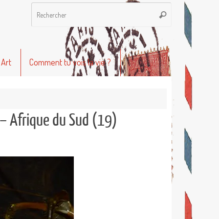
Recherche
Rechercher
pour
:
 Art
Comment tu vois la vie ?
 – Afrique du Sud (19)