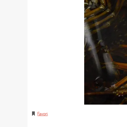
Favori
.