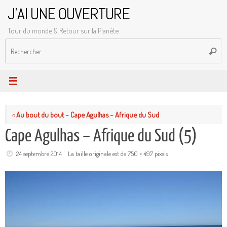
Passer
J'AI UNE OUVERTURE
au
Tour du monde & Retour sur la Planète
contenu
R
Reche
p
:
«
Au bout du bout – Cape Agulhas – Afrique du Sud
Cape Agulhas – Afrique du Sud (5)
24 septembre 2014
La taille originale est de
750 × 497
pixels