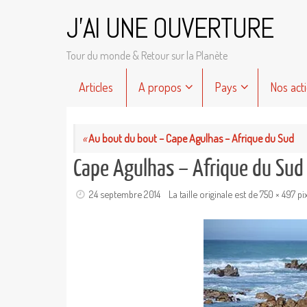
Passer
J'AI UNE OUVERTURE
au
contenu
Tour du monde & Retour sur la Planète
Passer
Articles
A propos
Pays
Nos act
au
contenu
«
Au bout du bout – Cape Agulhas – Afrique du Sud
Cape Agulhas – Afrique du Sud
24 septembre 2014
La taille originale est de
750 × 497
pi