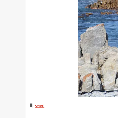
Favori
.