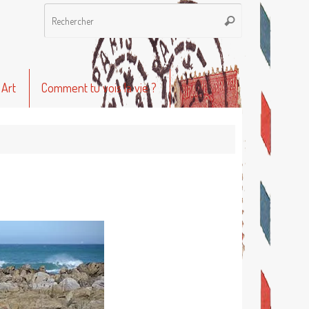
Recherche
Rechercher
pour
:
 Art
Comment tu vois la vie ?