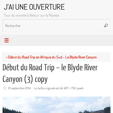
Passer
J'AI UNE OUVERTURE
au
Tour du monde & Retour sur la Planète
contenu
R
Reche
p
:
«
Début du Road Trip en Afrique du Sud – Le Blyde River Canyon
Début du Road Trip – le Blyde River
Canyon (3) copy
10 septembre 2014
La taille originale est de
497 × 750
pixels