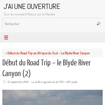
Passer
J'AI UNE OUVERTURE
au
Tour du monde & Retour sur la Planète
contenu
R
Reche
p
:
«
Début du Road Trip en Afrique du Sud – Le Blyde River Canyon
Début du Road Trip – le Blyde River
Canyon (2)
10 septembre 2014
La taille originale est de
750 × 497
pixels