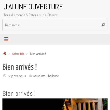
Passer
J'AI UNE OUVERTURE
au
Tour du monde & Retour sur la Planète
contenu
R
Reche
p
:
Accueil
Actualités
Bien arrivés !
Bien arrivés !
27 janvier 2014
Actualités
,
Thaïlande
Bien arrivés !