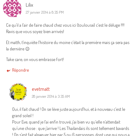
Lilix
27 janvier 2014 à 8:35 PM
Ce qu’il a l’air de faire chaud chez vous ici (toulouse) c’est le déluge !!!!
Ravis que vous soyez bien arrivés!
Et matth, t’inquiète l’histoire du moine c’était la première mais ça sera pas
la dernière 😉
Take care, on vous embrasse fort!
Répondre
evetmatt
28 janvier 2014 à 3:35 AM
Oui, il fait chaud ! On se lève juste aujourd’hui, et à nouveau c’est le
grand soleil !
Pour Eve, quand je l’ai enfin trouvé, j’ai bien vu qu’elle n’attendait
qu’une chose : que j’arrive ! Les Thailandais ils sont tellement bavards
! On s’est fait alpaguer hier par 5 ou 6 personnes, dont une qui nous a