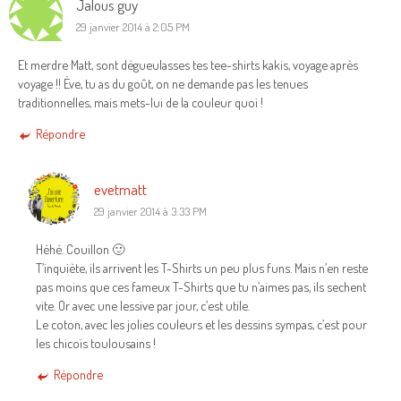
Jalous guy
29 janvier 2014 à 2:05 PM
Et merdre Matt, sont dégueulasses tes tee-shirts kakis, voyage après
voyage !! Ève, tu as du goût, on ne demande pas les tenues
traditionnelles, mais mets-lui de la couleur quoi !
Répondre
evetmatt
29 janvier 2014 à 3:33 PM
Héhé. Couillon 🙂
T’inquiète, ils arrivent les T-Shirts un peu plus funs. Mais n’en reste
pas moins que ces fameux T-Shirts que tu n’aimes pas, ils sechent
vite. Or avec une lessive par jour, c’est utile.
Le coton, avec les jolies couleurs et les dessins sympas, c’est pour
les chicoïs toulousains !
Répondre