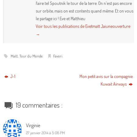
faire tel Spoutnik le tour de la terre. On n'est pas encore
sur orbite, mais on est contents quand même. Et on vous
le partage ici ! Eve et Matthieu
Voir tous les publications de Evetmatt Jaiuneouverture
→
Matt
,
Tour du Monde
.
Favori
.
J-1
Mon petit avis sur la compagnie
Kuwait Airways
19 commentaires :
Virginie
27 janvier 2014 à 5:08 PM