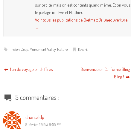
sur orbite, mais on est contents quand même. Et on vous
le partage ici ! Eve et Matthieu
Voir tous les publications de Evetmatt Jaiuneouverture
→
Indien
,
Jeep
,
Monument Valley
,
Nature
.
Favori
.
1 an de voyage en chiffres
Bienvenue en Californie Bling
Bling !
5 commentaires :
chantaldp
9 février 2015 à 9:55 PM