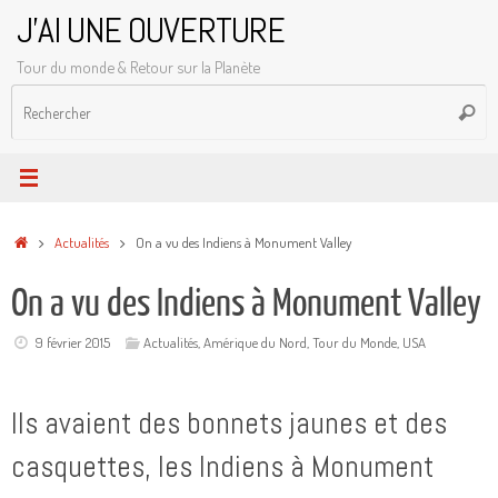
Passer
J'AI UNE OUVERTURE
au
Tour du monde & Retour sur la Planète
contenu
R
Reche
p
:
Accueil
Actualités
On a vu des Indiens à Monument Valley
On a vu des Indiens à Monument Valley
9 février 2015
Actualités
,
Amérique du Nord
,
Tour du Monde
,
USA
Ils avaient des bonnets jaunes et des
casquettes, les Indiens à Monument