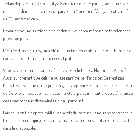
J’étais déjà venu en Arizona, il y a 3 ans. A retourner par ici, j’avais un rêve,
qui se conditionnait à la météo : parvenir à Monument Valley, à l’extrême Est
de l’Ouest Américain.
Otmar et moi, nous étions bien partants. Eve et ma mère ne se faisaient pas
prier, non plus.
L’entrée dans cette région a été net : un immense pic rocheux au bord de la
route, sur des terrains immenses et plats.
Vous savez comment ont été formés les reliefs de la Monument Valley ?
Aussi surprenant que cela ne puisse paraître, par l’érosion. Ce n’est pas
l’activité volcanique ou un grand big bang lapidaire. En fait, cet ancien plateau
du Colorado, recouvert par l’océan, a été si puissamment érodé qu’il a laissé
ces amas rocheux disséminés un peu partout !
Parvenus en fin d’après-midi aux abords du parc, nous nous posons dans le
froid dans un camping, et apercevons ces formes si singulières se décrocher
dans le crépuscule.