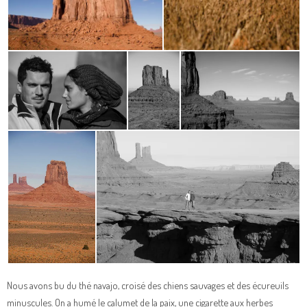
Nous avons bu du thé navajo, croisé des chiens sauvages et des écureuils
minuscules. On a humé le calumet de la paix, une cigarette aux herbes