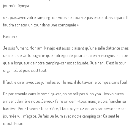
journée. Sympa.
« Et puis, avec votre camping-car, vous ne pourrez pas entrer dans le parc. Il
faudra acheter un tour dans une compagnie ».
Pardon ?
Je suis fumant. Mon ami Navajo est aussi plaisant qu’une salle d’attente chez
un dentiste. Je lui signifie que notre guide, pourtant bien renseigné, indique
que la longueur de notre camping-car est adéquate. Que neni. C’est le tour
organisé, et puis c’est tout.
Il faut le dire ; avec ces jumelles sur le nez, il doit avoir le compas dans l’œil.
On parlemente dans le camping-car, on ne sait pas si on y va. Des voitures
arrivent derrière nous. Je veux faire un demi-tour, mais je dois franchir sa
barrière. Pour franchir la barrière, il faut payer « 5 dollars par personne par
journée ». Il m’agace. Je fais un burn avec notre camping car. Ca sent le
caoutchouc.