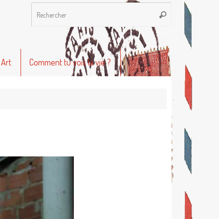
Recherche
Rechercher
pour
:
 Art
Comment tu vois la vie ?