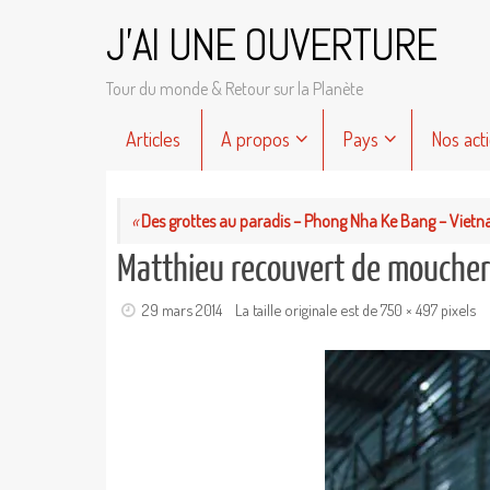
Passer
J'AI UNE OUVERTURE
au
contenu
Tour du monde & Retour sur la Planète
Passer
Articles
A propos
Pays
Nos act
au
contenu
«
Des grottes au paradis – Phong Nha Ke Bang – Viet
Matthieu recouvert de mouche
29 mars 2014
La taille originale est de
750 × 497
pixels