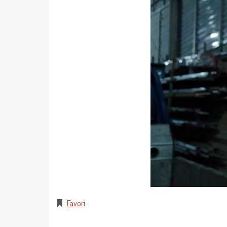
Favori
.