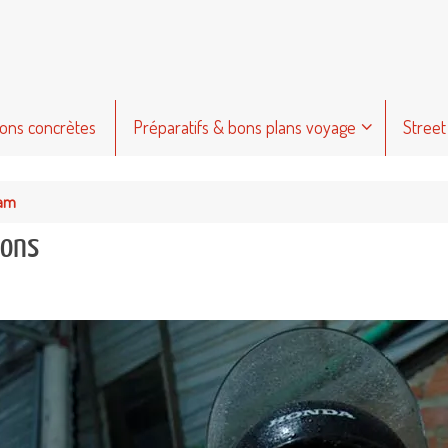
ions concrètes
Préparatifs & bons plans voyage
Street
nam
rons