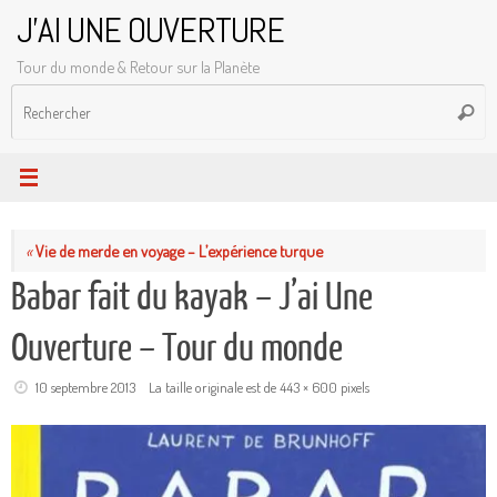
Passer
J'AI UNE OUVERTURE
au
Tour du monde & Retour sur la Planète
contenu
R
Reche
p
:
«
Vie de merde en voyage – L’expérience turque
Babar fait du kayak – J’ai Une
Ouverture – Tour du monde
10 septembre 2013
La taille originale est de
443 × 600
pixels