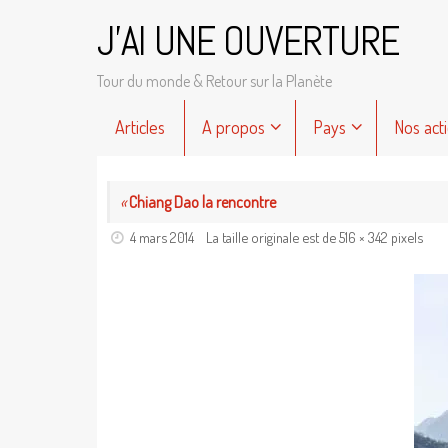
Passer
J'AI UNE OUVERTURE
au
contenu
Tour du monde & Retour sur la Planète
Passer
Articles
A propos
Pays
Nos act
au
contenu
«
Chiang Dao la rencontre
4 mars 2014
La taille originale est de
516 × 342
pixels