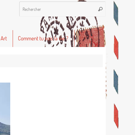
Recherche
Rechercher
pour
:
 Art
Comment tu vois la vie ?