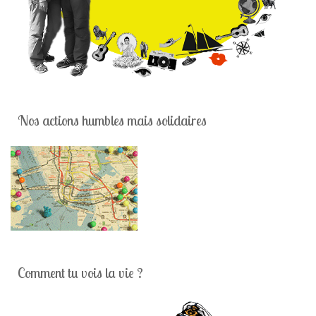
Nos actions humbles mais solidaires
Comment tu vois la vie ?