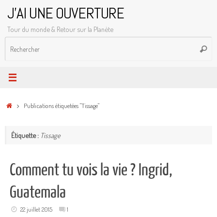
Passer
J'AI UNE OUVERTURE
au
Tour du monde & Retour sur la Planète
contenu
R
Reche
p
:
Accueil
Publications étiquetées "Tissage"
Étiquette :
Tissage
Comment tu vois la vie ? Ingrid,
Guatemala
22 juillet 2015
1