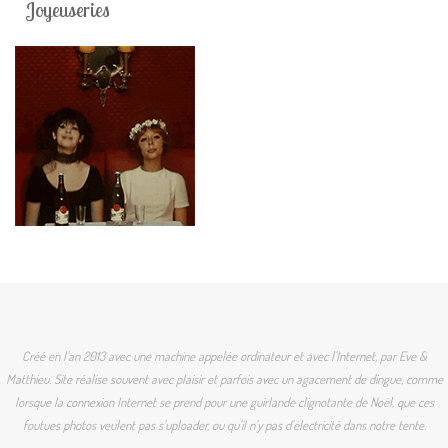
Joyeuseries
Créé en l'an 2013 avec une machine appelée ordinateur et avec l'Internet, par Eve &
Matthieu. Site réalise souvent avec plaisir et parfois avec un agacement de dingue, comme
lorsque la connexion Internet se prend pour une guirlande clignotante de Noël, que ces
foutues photos veulent pas s'uploader, ou qu'il n'y pas d'électricité dans notre tente.