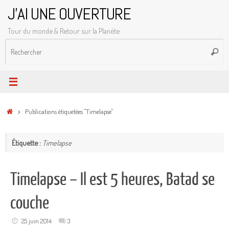
Passer
J'AI UNE OUVERTURE
au
Tour du monde & Retour sur la Planète
contenu
R
Reche
p
:
Accueil
Publications étiquetées "Timelapse"
Étiquette :
Timelapse
Timelapse – Il est 5 heures, Batad se
couche
25 juin 2014
3