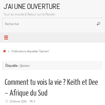
Passer
J'AI UNE OUVERTURE
au
Tour du monde & Retour sur la Planète
contenu
R
Reche
p
:
Accueil
Publications étiquetées "Opinion"
Étiquette :
Opinion
Comment tu vois la vie ? Keith et Dee
– Afrique du Sud
23 février 2015
3