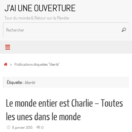
Passer
J'AI UNE OUVERTURE
au
Tour du monde & Retour sur la Planète
contenu
R
Reche
p
:
Accueil
Publications étiquetées "liberté"
Étiquette :
liberté
Le monde entier est Charlie – Toutes
les unes dans le monde
8 janvier 2015
0