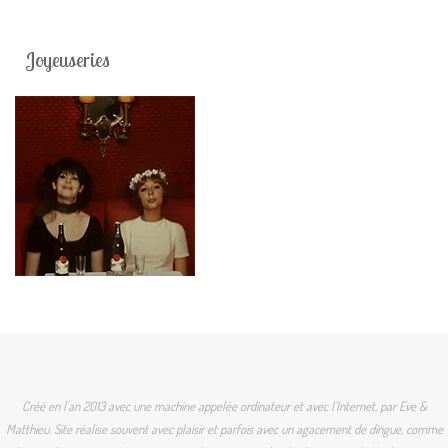
Joyeuseries
Créé en l'an 2013 avec une machine appelée ordinateur et avec l'Internet, par Eve &
Matthieu. Site réalise souvent avec plaisir et parfois avec un agacement de dingue, comme