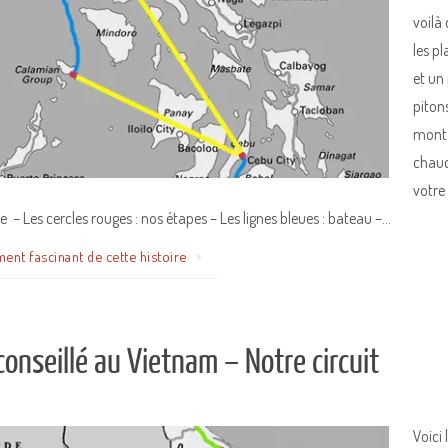
voilà 
les pl
et un 
piton
montag
chaud
votre
e – Les cercles rouges : nos étapes – Les lignes bleues : bateau –…
ment fascinant de cette histoire
 conseillé au Vietnam – Notre circuit
Voici 