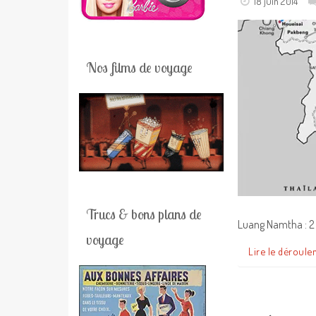
18 juin 2014
Nos films de voyage
Trucs & bons plans de
Luang Namtha : 2 j
voyage
Lire le déroule