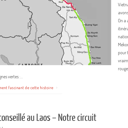
Vietn
avons
On a 
itiné
natio
Mekon
pour t
vraim
rouges
ignes vertes :…
ment fascinant de cette histoire
 conseillé au Laos – Notre circuit