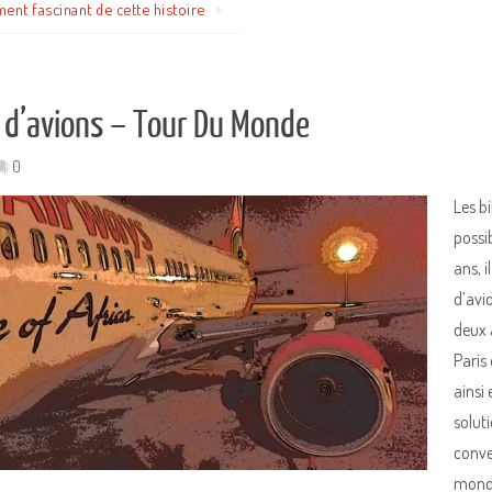
ment fascinant de cette histoire
s d’avions – Tour Du Monde
0
Les b
possi
ans, i
d’avi
deux a
Paris 
ainsi
solut
conve
monde