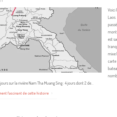
1
Voici 
Laos.
passé
monta
est s
tranqu
mixe b
carte 
bateau
nombr
ours sur la rivière Nam Tha Muang Sing : 4 jours dont 2 de…
ment fascinant de cette histoire