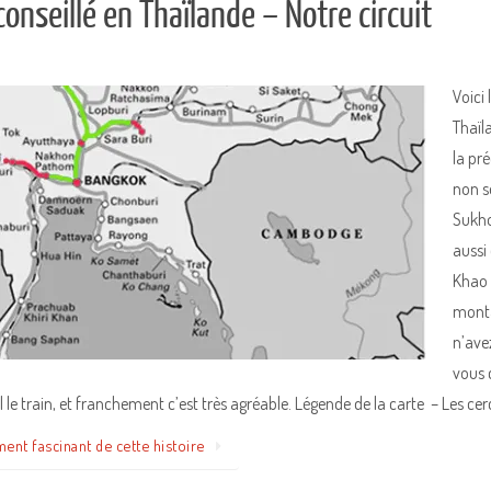
 conseillé en Thaïlande – Notre circuit
Voici 
Thaïl
la pr
non s
Sukho
aussi
Khao Y
monta
n’ave
vous 
 le train, et franchement c’est très agréable. Légende de la carte – Les cerc
ment fascinant de cette histoire