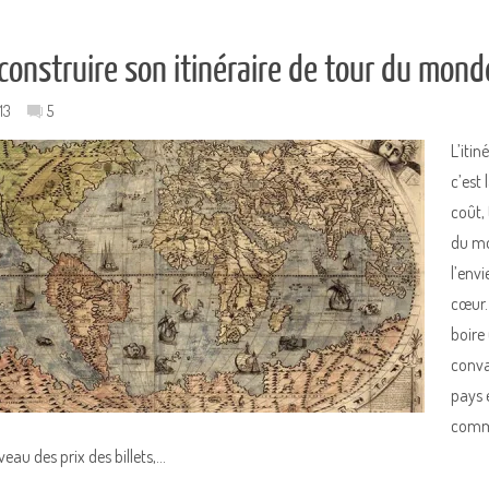
onstruire son itinéraire de tour du mond
13
5
L’iti
c’est
coût, 
du mo
l’env
cœur.
boire
conva
pays 
comme
iveau des prix des billets,…