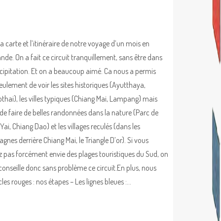
la carte et l’itinéraire de notre voyage d’un mois en
ande. On a fait ce circuit tranquillement, sans être dans
écipitation. Et on a beaucoup aimé. Ca nous a permis
eulement de voir les sites historiques (Ayutthaya,
thai), les villes typiques (Chiang Mai, Lampang) mais
 de faire de belles randonnées dans la nature (Parc de
ai, Chiang Dao) et les villages reculés (dans les
gnes derrière Chiang Mai, le Triangle D’or). Si vous
z pas forcément envie des plages touristiques du Sud, on
conseille donc sans problème ce circuit.En plus, nous
les rouges : nos étapes – Les lignes bleues :…