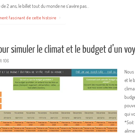
e de 2 ans, le billet tout du monde ne s’avère pas…
ment fascinant de cette histoire
our simuler le climat et le budget d’un vo
106
Nous 
et le
clima
budge
pouve
qui v
*Soit
alime