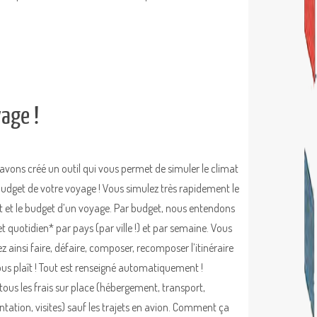
yage !
avons créé un outil qui vous permet de simuler le climat
 budget de votre voyage ! Vous simulez très rapidement le
t et le budget d’un voyage. Par budget, nous entendons
t quotidien* par pays (par ville !) et par semaine. Vous
z ainsi faire, défaire, composer, recomposer l’itinéraire
ous plaît ! Tout est renseigné automatiquement !
 tous les frais sur place (hébergement, transport,
ntation, visites) sauf les trajets en avion. Comment ça