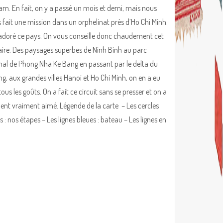
am. En fait, on y a passé un mois et demi, mais nous
 fait une mission dans un orphelinat près d’Ho Chi Minh.
adoré ce pays. On vous conseille donc chaudement cet
raire. Des paysages superbes de Ninh Binh au parc
nal de Phong Nha Ke Bang en passant par le delta du
g, aux grandes villes Hanoi et Ho Chi Minh, on en a eu
ous les goûts. On a fait ce circuit sans se presser et on a
ent vraiment aimé. Légende de la carte – Les cercles
 : nos étapes – Les lignes bleues : bateau – Les lignes en