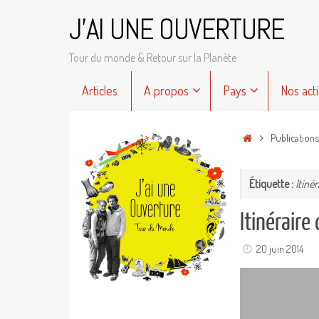
Passer
J'AI UNE OUVERTURE
au
contenu
Tour du monde & Retour sur la Planète
Passer
Articles
A propos
Pays
Nos act
au
contenu
Accueil
Publications
Étiquette :
Itinér
Itinéraire
20 juin 2014