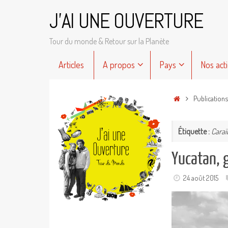
Passer
J'AI UNE OUVERTURE
au
contenu
Tour du monde & Retour sur la Planète
Passer
Articles
A propos
Pays
Nos act
au
contenu
Accueil
Publication
Étiquette :
Caraï
Yucatan, g
24 août 2015