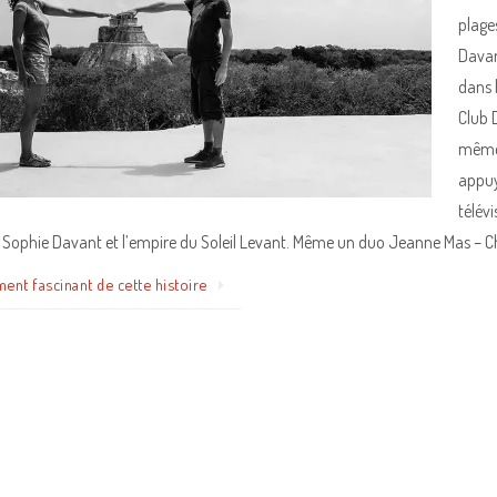
plage
Davan
dans 
Club D
même 
appuy
télévi
: Sophie Davant et l’empire du Soleil Levant. Même un duo Jeanne Mas – Ch
ment fascinant de cette histoire