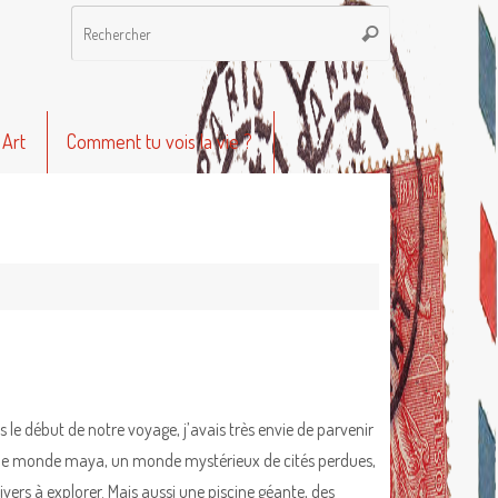
Recherche
Rechercher
pour
:
 Art
Comment tu vois la vie ?
s le début de notre voyage, j’avais très envie de parvenir
le monde maya, un monde mystérieux de cités perdues,
ivers à explorer. Mais aussi une piscine géante, des