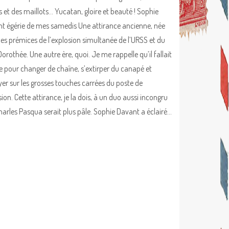
s et des maillots… Yucatan, gloire et beauté ! Sophie
t égérie de mes samedis Une attirance ancienne, née
les prémices de l’explosion simultanée de l’URSS et du
orothée. Une autre ère, quoi. Je me rappelle qu’il fallait
pour changer de chaîne, s’extirper du canapé et
er sur les grosses touches carrées du poste de
sion. Cette attirance, je la dois, à un duo aussi incongru
arles Pasqua serait plus pâle. Sophie Davant a éclairé…