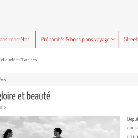
ions concrètes
Préparatifs & bons plans voyage
Street
s étiquetées "Caraïbes"
bes
loire et beauté
3
Depui
dans 
un un