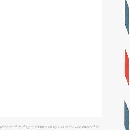
 un agacement de dingue, comme lorsque la connexion Internet se