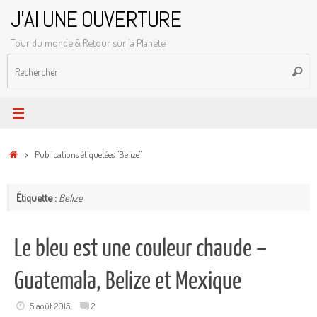
Passer
J'AI UNE OUVERTURE
au
Tour du monde & Retour sur la Planète
contenu
R
Reche
p
:
Accueil
Publications étiquetées "Belize"
Étiquette :
Belize
Le bleu est une couleur chaude –
Guatemala, Belize et Mexique
5 août 2015
2