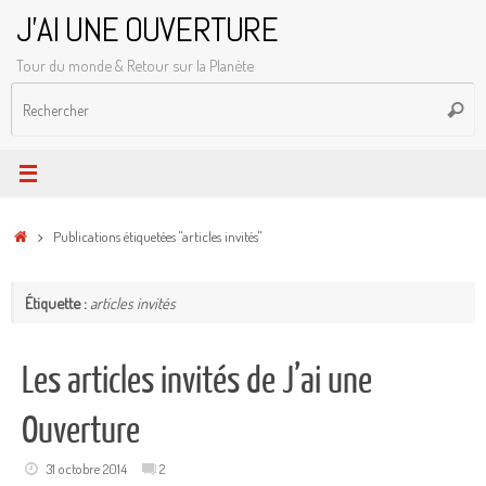
Passer
J'AI UNE OUVERTURE
au
Tour du monde & Retour sur la Planète
contenu
R
Reche
p
:
Accueil
Publications étiquetées "articles invités"
Étiquette :
articles invités
Les articles invités de J’ai une
Ouverture
31 octobre 2014
2