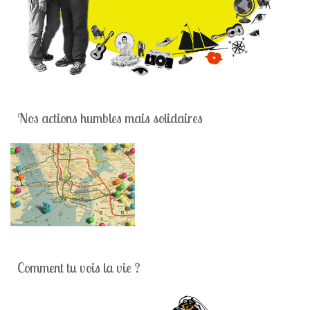
Nos actions humbles mais solidaires
Comment tu vois la vie ?