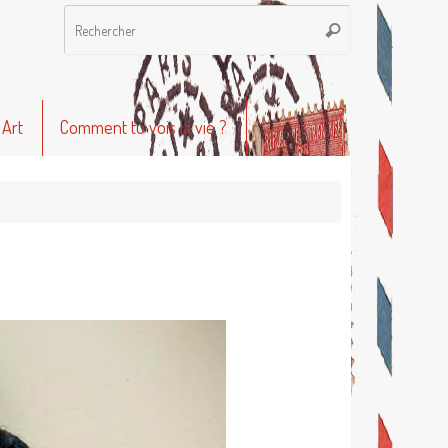
Recherche
Rechercher
pour
:
 Art
Comment tu vois la vie ?