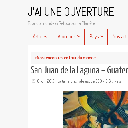
Passer
J'AI UNE OUVERTURE
au
contenu
Tour du monde & Retour sur la Planète
Passer
Articles
A propos
Pays
Nos act
au
contenu
«
Nos rencontres en tour du monde
San Juan de la Laguna – Guate
8 juin 2015
La taille originale est de
930 × 616
pixels