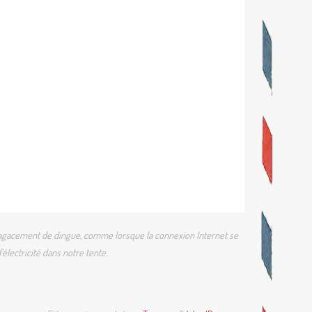
 un agacement de dingue, comme lorsque la connexion Internet se
électricité dans notre tente.