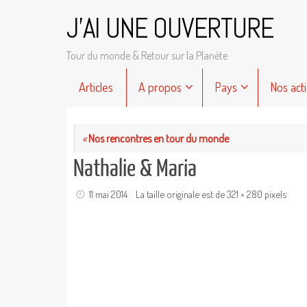
Passer
J'AI UNE OUVERTURE
au
contenu
Tour du monde & Retour sur la Planète
Passer
Articles
A propos
Pays
Nos act
au
contenu
«
Nos rencontres en tour du monde
Nathalie & Maria
11 mai 2014
La taille originale est de
321 × 280
pixels