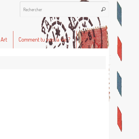
Recherche
Rechercher
pour
:
 Art
Comment tu vois la vie ?