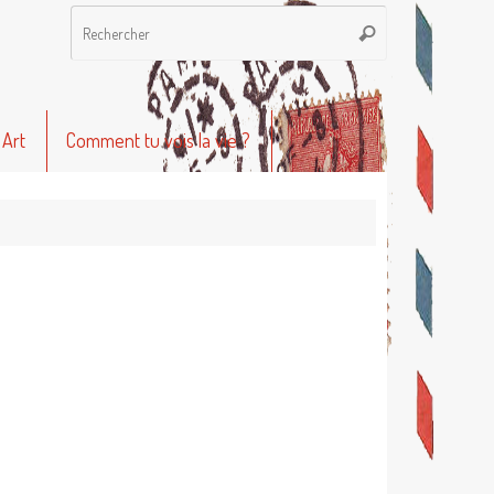
Recherche
Rechercher
pour
:
 Art
Comment tu vois la vie ?