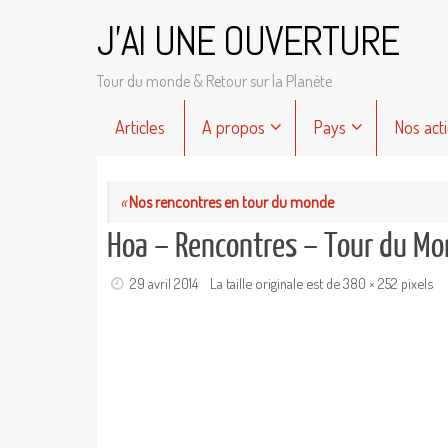
Passer
J'AI UNE OUVERTURE
au
contenu
Tour du monde & Retour sur la Planète
Passer
Articles
A propos
Pays
Nos act
au
contenu
«
Nos rencontres en tour du monde
Hoa – Rencontres – Tour du Mo
29 avril 2014
La taille originale est de
380 × 252
pixels