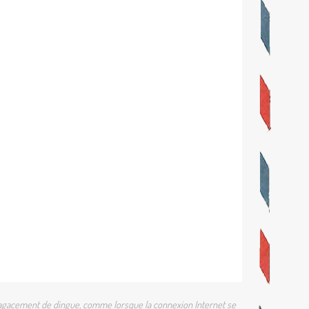
 un agacement de dingue, comme lorsque la connexion Internet se