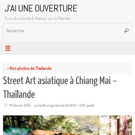
Passer
J'AI UNE OUVERTURE
au
Tour du monde & Retour sur la Planète
contenu
R
Reche
p
:
«
Nos photos de Thaïlande
Street Art asiatique à Chiang Mai –
Thaïlande
18 février 2014
La taille originale est de
800 × 530
pixels