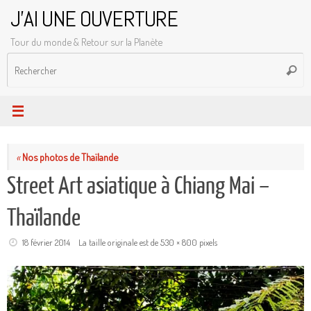
Passer
J'AI UNE OUVERTURE
au
Tour du monde & Retour sur la Planète
contenu
R
Reche
p
:
«
Nos photos de Thaïlande
Street Art asiatique à Chiang Mai –
Thaïlande
18 février 2014
La taille originale est de
530 × 800
pixels