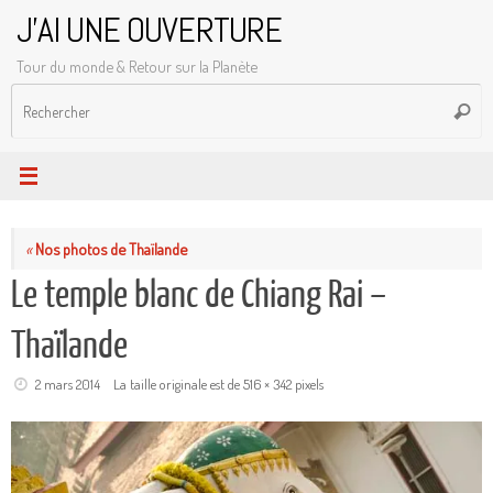
Passer
J'AI UNE OUVERTURE
au
Tour du monde & Retour sur la Planète
contenu
R
Reche
p
:
«
Nos photos de Thaïlande
Le temple blanc de Chiang Rai –
Thaïlande
2 mars 2014
La taille originale est de
516 × 342
pixels