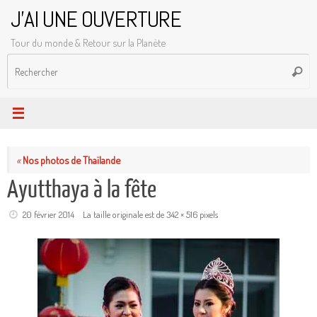
Passer
J'AI UNE OUVERTURE
au
Tour du monde & Retour sur la Planète
contenu
R
Reche
p
:
«
Nos photos de Thaïlande
Ayutthaya à la fête
20 février 2014
La taille originale est de
342 × 516
pixels