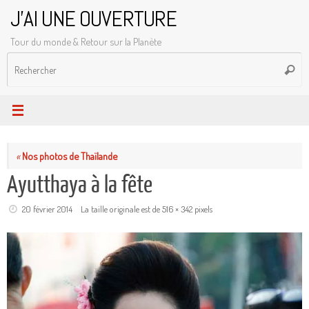
Passer
J'AI UNE OUVERTURE
au
Tour du monde & Retour sur la Planète
contenu
R
Reche
p
:
«
Nos photos de Thaïlande
Ayutthaya à la fête
20 février 2014
La taille originale est de
516 × 342
pixels